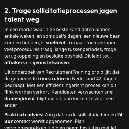
2. Trage sollicitatieprocessen jagen
talent weg
In een markt waarin de beste kandidaten binnen
enkele weken, en soms zelfs dagen, een nieuwe baan
kunnen hebben, is
snelheid
cruciaal. Toch verlopen
veel procedures traag: lange tussenperiodes, trage
terugkoppeling en besluiteloosheid. Dit leidt tot
afhakers
en
gemiste kansen
.
Uit onderzoek van RecruitmentTraining.pro blijkt dat
de gemiddelde
time-to-hire
in Nederland 42 dagen
bedraagt. Met een efficiënt ingericht proces kan dit
flink worden verkort. Kandidaten verwachten snel
duidelijkheid
; blijft die uit, dan kiezen ze voor een
ander.
Praktisch advies:
Zorg dat na de sollicitatie binnen
24
uur
contact wordt opgenomen. Plan
vervolggesprekken tijdig en neem besluiten met lef.