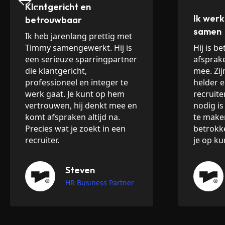
Klantgericht en
Ik werk
betrouwbaar
samen
Ik heb jarenlang prettig met
Timmy samengewerkt. Hij is
Hij is b
een serieuze sparringpartner
afsprake
die klantgericht,
mee. Zij
professioneel en integer te
helder e
werk gaat. Je kunt op hem
recruite
vertrouwen, hij denkt mee en
nodig is
komt afspraken altijd na.
te maken
Precies wat je zoekt in een
betrokk
recruiter.
je op k
Steven
HR Business Partner