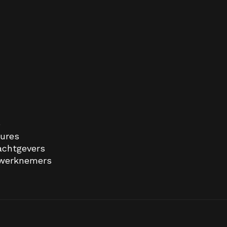
e
ures
achtgevers
 werknemers