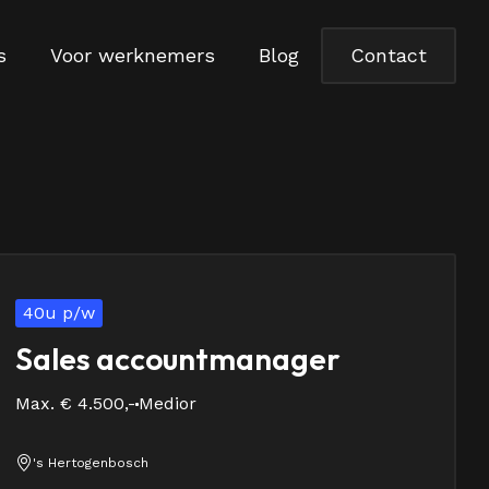
s
Voor werknemers
Blog
Contact
40u p/w
Sales accountmanager
Max. € 4.500,-
Medior
's Hertogenbosch