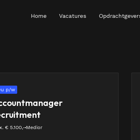
Home
Vacatures
Opdrachtgever
0u p/w
ccountmanager
ecruitment
. € 5.100,-
Medior