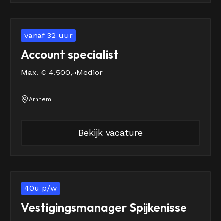
vanaf 32 uur
Account specialist
Max. € 4.500,-
Medior
Arnhem
Bekijk vacature
40u p/w
Vestigingsmanager Spijkenisse