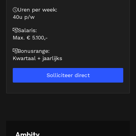
Uren per week:
40u p/w
Salaris:
Max. € 5.100,-
Bonusrange:
Kwartaal + jaarlijks
Solliciteer direct
Ambity