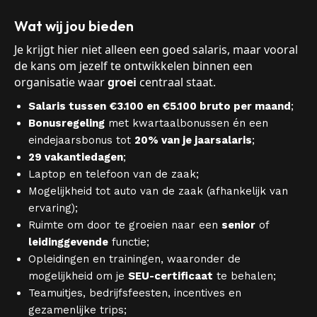
Wat wij jou bieden
Je krijgt hier niet alleen een goed salaris, maar vooral
de kans om jezelf te ontwikkelen binnen een
organisatie waar
groei
centraal staat.
Salaris tussen €3.100 en €5.100 bruto per maand
;
Bonusregeling
met kwartaalbonussen én een
eindejaarsbonus tot
20% van je jaarsalaris
;
29 vakantiedagen
;
Laptop en telefoon van de zaak;
Mogelijkheid tot auto van de zaak (afhankelijk van
ervaring);
Ruimte om door te groeien naar een
senior
of
leidinggevende
functie;
Opleidingen en trainingen, waaronder de
mogelijkheid om je
SEU-certificaat
te behalen;
Teamuitjes, bedrijfsfeesten, incentives en
gezamenlijke trips;